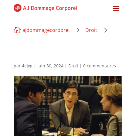
5
5

ajdommagecorporel
Droit
par
4ejyg
|
Juin 30, 2024
|
Droit
|
0 commentaires