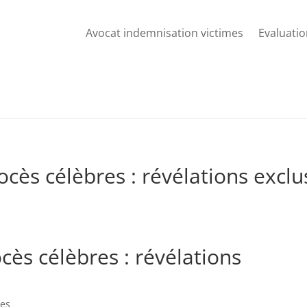
Avocat indemnisation victimes
Evaluatio
5
ocès célèbres : révélations exclu
cès célèbres : révélations
es