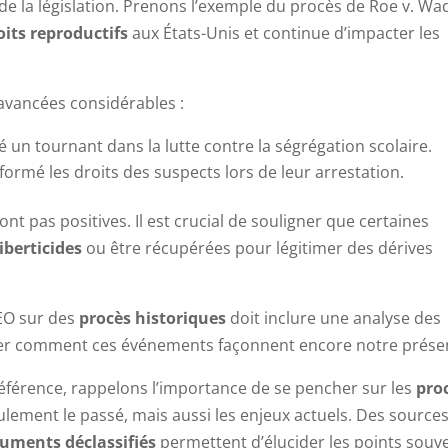
 de la législation. Prenons l’exemple du procès de Roe v. Wa
oits reproductifs
aux États-Unis et continue d’impacter les
avancées considérables :
un tournant dans la lutte contre la ségrégation scolaire.
ormé les droits des suspects lors de leur arrestation.
t pas positives. Il est crucial de souligner que certaines
liberticides
ou être récupérées pour légitimer des dérives
EO sur des
procès historiques
doit inclure une analyse des
uer comment ces événements façonnent encore notre prése
éférence, rappelons l’importance de se pencher sur les
pro
ment le passé, mais aussi les enjeux actuels. Des source
uments déclassifiés
permettent d’élucider les points souv