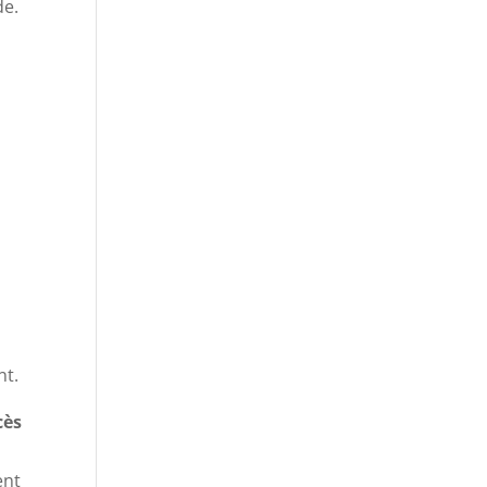
de.
nt.
cès
s
ent