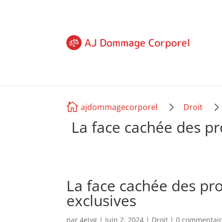
5

ajdommagecorporel
Droit
La face cachée des pr
La face cachée des pro
exclusives
par
4ejyg
|
Juin 2, 2024
|
Droit
|
0 commentair