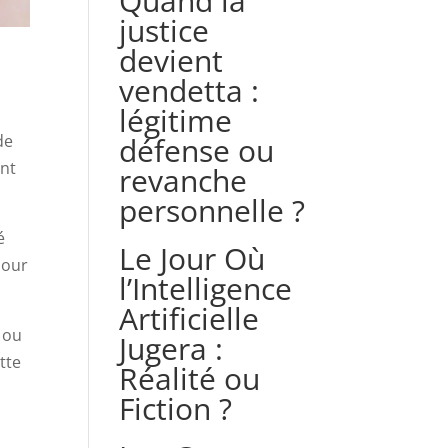
Quand la
justice
devient
vendetta :
légitime
défense ou
de
nt
revanche
personnelle ?
é
Le Jour Où
pour
l’Intelligence
Artificielle
 ou
Jugera :
tte
Réalité ou
Fiction ?